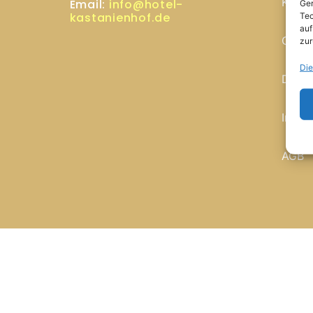
Konta
Email:
info@hotel-
Ger
kastanienhof.de
Tec
auf
Cooki
zur
Die
Daten
Impr
AGB