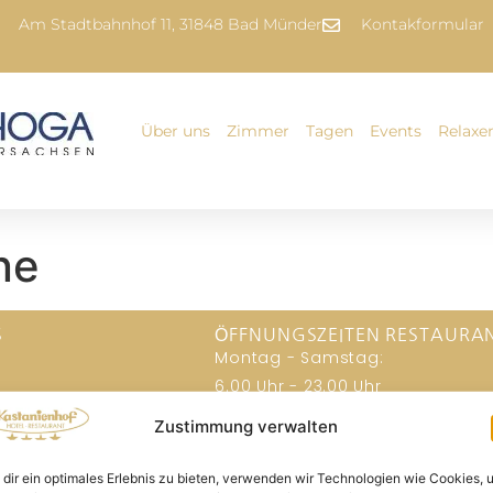
Am Stadtbahnhof 11, 31848 Bad Münder
Kontakformular
Über uns
Zimmer
Tagen
Events
Relaxe
ne
S
ÖFFNUNGSZEITEN RESTAURA
Montag - Samstag:
e
6.00 Uhr - 23.00 Uhr
Sonntags:
Zustimmung verwalten
er
6.00 Uhr - 15.00 Uhr
Frühstücksbuffet:
dir ein optimales Erlebnis zu bieten, verwenden wir Technologien wie Cookies, 