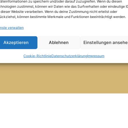
kt
äteinformationen zu speichern und/oder darauf zuzugreifen. Wenn du diesen
6.30 Uhr - 10 Uhr
hnologien zustimmst, können wir Daten wie das Surfverhalten oder eindeutige I
Mittagstisch:
 dieser Website verarbeiten. Wenn du deine Zustimmung nicht erteilst oder
e-Richtlinie (EU)
11.30 Uhr - 13.45 Uhr
ückziehst, können bestimmte Merkmale und Funktionen beeinträchtigt werden.
Abendessen Montags - Samsta
nste verwalten
17.30 Uhr - 20.30 Uhr
schutzerklärung
24. Dezember Geschlossen
Akzeptieren
Ablehnen
Einstellungen anseh
Nur Auf Vorbestellung. Denken Si
essum
Tischreservierung
Cookie-Richtlinie
Datenschutzerklärung
Impressum
Urlaub Vom 27.12.2026 Bis 03.01.