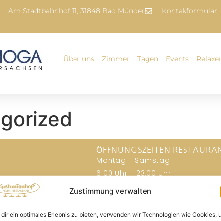
Am Stadtbahnhof 11, 31848 Bad Münder
Kontakformular
Über uns
Zimmer
Tagen
Events
Relaxe
gorized
S
ÖFFNUNGSZEITEN RESTAURA
Montag - Samstag:
e
6.00 Uhr - 23.00 Uhr
Sonntags:
Zustimmung verwalten
er
6.00 Uhr - 15.00 Uhr
Frühstücksbuffet:
dir ein optimales Erlebnis zu bieten, verwenden wir Technologien wie Cookies, 