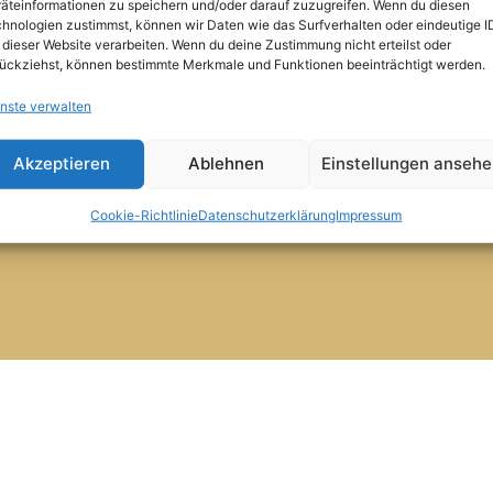
kt
äteinformationen zu speichern und/oder darauf zuzugreifen. Wenn du diesen
6.30 Uhr - 10 Uhr
hnologien zustimmst, können wir Daten wie das Surfverhalten oder eindeutige I
Mittagstisch:
 dieser Website verarbeiten. Wenn du deine Zustimmung nicht erteilst oder
e-Richtlinie (EU)
11.30 Uhr - 13.45 Uhr
ückziehst, können bestimmte Merkmale und Funktionen beeinträchtigt werden.
Abendessen Montags - Samsta
nste verwalten
17.30 Uhr - 20.30 Uhr
schutzerklärung
24. Dezember Geschlossen
Akzeptieren
Ablehnen
Einstellungen anseh
Nur Auf Vorbestellung. Denken Si
essum
Tischreservierung
Cookie-Richtlinie
Datenschutzerklärung
Impressum
Urlaub Vom 27.12.2026 Bis 03.01.