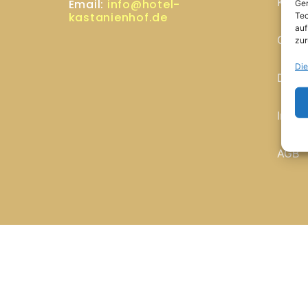
Konta
Email:
info@hotel-
Ger
kastanienhof.de
Tec
auf
Cooki
zur
Die
Daten
Impr
AGB